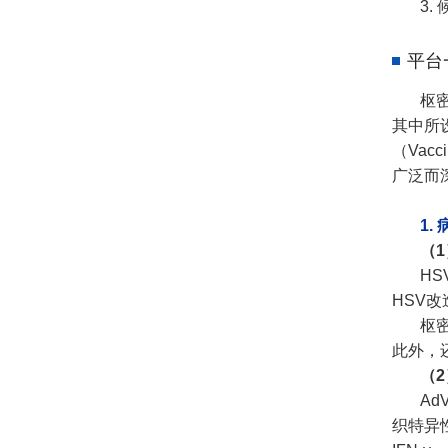
3.
平台
枢
其中所设
（Vacc
广泛而
1.
（
H
HSV改
枢
此外，
（2
Ad
织特异