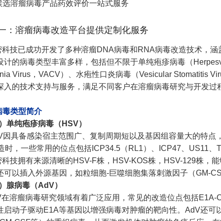
候选溶瘤病毒产品药效评价一站式服务
一：溶瘤病毒改造平台提供定制化服务
密科技已成功开发了多种溶瘤DNA病毒和RNA病毒改造技术，
计的病毒类型丰富多样，包括但不限于单纯疱疹病毒（Herpesviru
inia Virus，VACV）、水疱性口炎病毒（Vesicular Stomati
深入的技术支持与服务，满足不同客户在溶瘤病毒研究与开发过
 病毒类型简介
1）单纯疱疹病毒（HSV）
SV因具备感染宿主范围广、复制周期短以及基因组容量大的特点
造时，一些常用的位点包括ICP34.5（RL1）、ICP47、US11、
密科技拥有来源清晰的HSV-F株，HSV-KOS株，HSV-12
还可以插入外源基因，如粒细胞-巨噬细胞集落刺激因子（GM-CS
）腺病毒（AdV）
V在溶瘤病毒研究领域有着广泛应用，常见的改造位点包括E1A-CR2
性启动子驱动E1A等基因以增强病毒对肿瘤的靶向性。AdV还可以