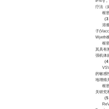
IFN
疗法（
枢
（3
溶
子(Vac
Wyet
枢
其具有
强机体
（
V
的敏感
地增殖
枢
关研究
（
Re