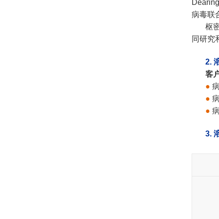
Dea
病毒联
枢
同研究
2
客
●
●
●
3.