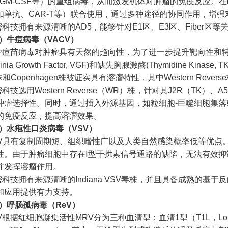
-γ，GM-CSF等）的重组病毒，从而激发机体对肿瘤的免疫反应。
如单抗、CAR-T等）联合使用，通过多种途径的协同作用，增
密科技
拥有来源清晰的AD5，能够针对E1区、E3区、Fiber
）牛痘病毒（VACV）
瘤痘苗病毒对肿瘤具有天然的趋向性，为了进一步提升靶向性和
cinia Growth Factor, VGF)和缺失胸腺激酶(Thymidine Kinas
h株和Copenhagen株被证实具有溶瘤特性，其中Western Rev
密科技
选用Western Reverse（WR）株，针对其J2R（TK
肿瘤选择性。同时，通过插入外源基因，如粒细胞-巨噬细胞集落刺激
的免疫反应，提高溶瘤效果。
4）水疱性口炎病毒（VSV）
SV具有复制周期短、组织嗜性广以及人类自然感染概率低等优点。
性。由于肿瘤细胞中存在Ⅰ型干扰素信号通路的缺陷，无法有效抑
并发挥溶瘤作用。
密科技
拥有来源清晰的Indiana VSV毒株，并且具备成熟的基
和应用提供有力支持。
5）呼肠孤病毒（ReV）
V根据红细胞凝集活性MRV分为三种血清型：血清1型（T1L，Lon