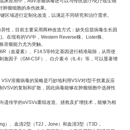
在临床应用中，AdV溶瘤病毒还可以与传统放疗/化疗或生物
强对肿瘤细胞的杀伤效果。
区等关键区域进行定制化改造，以满足不同研究和治疗需求。
特异性，目前主要采用两种改造方式：缺失痘苗病毒生长因
e, TK)。在现有的VV中，Western Reverse株、Lister株、
erse株溶瘤能力尤为突触。
）、A56R（血凝素）、F14.5等特定基因进行精准敲除，从而使
因子（GM-CSF）、白介素-6（IL-6）等，可以显著增
VSV溶瘤病毒的策略是巧妙地利用VSV对Ⅰ型干扰素反应
制VSV的复制和扩散，因此病毒能够在肿瘤细胞中选择性
于反向遗传学的oVSVs重组改造、拯救及扩增技术，能够为相
g）、血清2型（T2J，Jone）和血清3型（T3D，