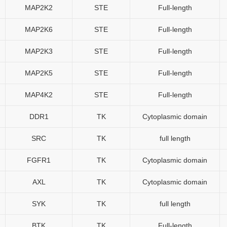
MAP2K2
STE
Full-length
MAP2K6
STE
Full-length
MAP2K3
STE
Full-length
MAP2K5
STE
Full-length
MAP4K2
STE
Full-length
DDR1
TK
Cytoplasmic domain
SRC
TK
full length
FGFR1
TK
Cytoplasmic domain
AXL
TK
Cytoplasmic domain
SYK
TK
full length
BTK
TK
Full-length