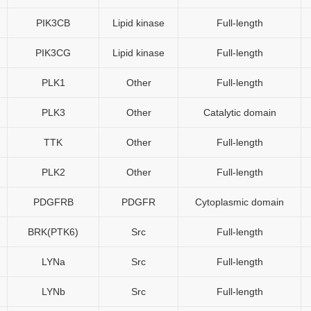
PIK3CB
Lipid kinase
Full-length
PIK3CG
Lipid kinase
Full-length
PLK1
Other
Full-length
PLK3
Other
Catalytic domain
TTK
Other
Full-length
PLK2
Other
Full-length
PDGFRB
PDGFR
Cytoplasmic domain
BRK(PTK6)
Src
Full-length
LYNa
Src
Full-length
LYNb
Src
Full-length