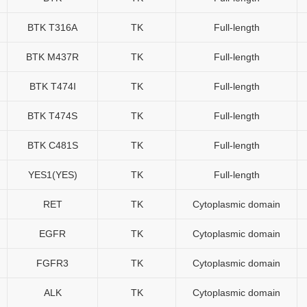
BTK T316A
TK
Full-length
BTK M437R
TK
Full-length
BTK T474I
TK
Full-length
BTK T474S
TK
Full-length
BTK C481S
TK
Full-length
YES1(YES)
TK
Full-length
RET
TK
Cytoplasmic domain
EGFR
TK
Cytoplasmic domain
FGFR3
TK
Cytoplasmic domain
ALK
TK
Cytoplasmic domain