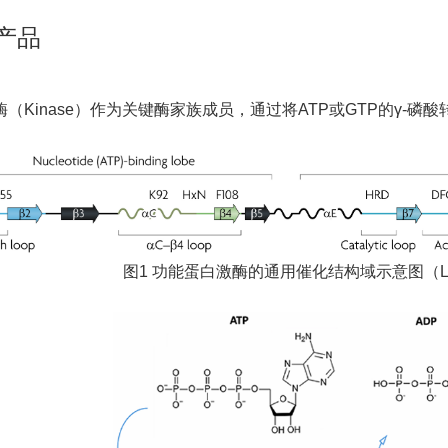
产品
酶
（
Kinase
）
作为关键酶家族成员，
通过将ATP或GTP的γ-
磷酸
图
1
功能蛋白激酶的通用催化结构域示意图
（
L