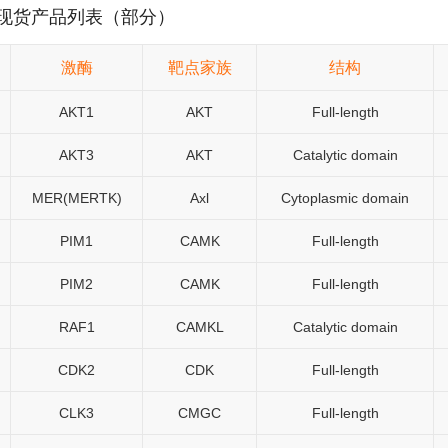
现货产品列表（部分）
激酶
靶点家族
结构
AKT1
AKT
Full-length
AKT3
AKT
Catalytic domain
MER(MERTK)
Axl
Cytoplasmic domain
PIM1
CAMK
Full-length
PIM2
CAMK
Full-length
RAF1
CAMKL
Catalytic domain
CDK2
CDK
Full-length
CLK3
CMGC
Full-length