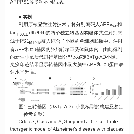
APPPS1等多种不同品系。
● 实例
利用原核显微注射技术，将分别编码人APP
和
Swe
tau
(4R/0N)的两个独立转基因构建体共注射到来
P301L
源于PS1
敲入纯合子小鼠的单细胞胚胎中。注射
M146V
有APP和tau基因的胚胎转移至受体鼠体内，由此得到
的新生小鼠后代进行基因分型以鉴定3×Tg-AD小鼠。
免疫印迹结果显示转基因小鼠大脑中APP和Tau蛋白表
达水平升高。
图1 三转基因（3×Tg-AD）小鼠模型的构建及鉴定
【参考文献】
Oddo S, Caccamo A, Shepherd JD, et al. Triple-
transgenic model of Alzheimer's disease with plaques