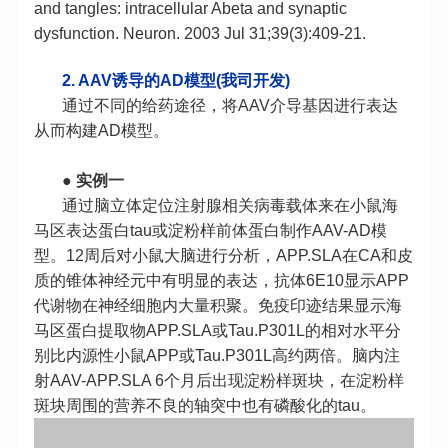
and tangles: intracellular Abeta and synaptic
dysfunction. Neuron. 2003 Jul 31;39(3):409-21.
2. AAV诱导的AD模型(我司开发)
通过不同的给药途径，将AAV介导基因进行表达
从而构建AD模型。
● 实例一
通过脑立体定位注射腺相关病毒载体来在小鼠海
马区表达蛋白tau或淀粉样前体蛋白制作AAV-AD模
型。12周后对小鼠大脑进行分析，APP.SLA在CA和皮
质的锥体神经元中有明显的表达，抗体6E10显示APP
代谢物在神经细胞内大量积聚。免疫印迹结果显示海
马区蛋白提取物APP.SLA或Tau.P301L的相对水平分
别比内源性小鼠APP或Tau.P301L高约两倍。脑内注
射AAV-APP.SLA 6个月后出现淀粉样斑块，在淀粉样
斑块周围的营养不良的轴突中也有磷酸化的tau。