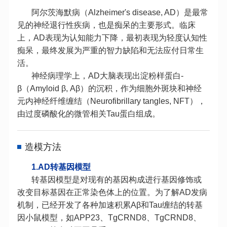
阿尔茨海默病（Alzheimer's disease, AD）是最常
见的神经退行性疾病，也是痴呆的主要形式。临床
上，AD表现为认知能力下降，最初表现为轻度认知性
痴呆，最终发展为严重的智力缺陷和无法应付日常生
活。
神经病理学上，AD大脑表现出淀粉样蛋白‐
β（Amyloid β, Aβ）的沉积，作为细胞外斑块和神经
元内神经纤维缠结（Neurofibrillary tangles, NFT），
由过度磷酸化的微管相关Tau蛋白组成。
造模方法
1.AD转基因模型
转基因模型是对现有的基因构成进行基因修饰或
改变目标基因在正常染色体上的位置。为了解AD发病
机制，已经开发了各种加速积累Aβ和Tau缠结的转基
因小鼠模型，如APP23、TgCRND8、TgCRND8、