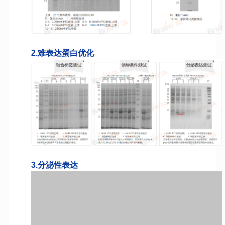
2.难表达蛋白优化
3.分泌性表达