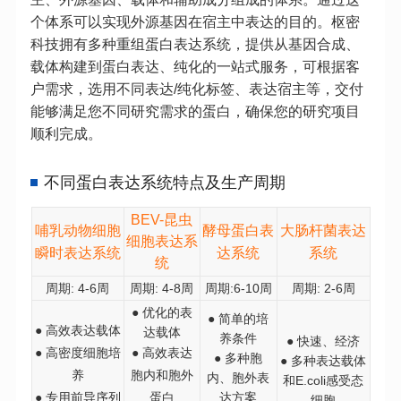
个体系可以实现外源基因在宿主中表达的目的。枢密
科技拥有多种重组蛋白表达系统，提供从基因合成、
载体构建到蛋白表达、纯化的一站式服务，可根据客
户需求，选用不同表达/纯化标签、表达宿主等，交付
能够满足您不同研究需求的蛋白，确保您的研究项目
顺利完成。
不同蛋白表达系统特点及生产周期
BEV-
昆虫
哺乳动物细胞
酵母蛋白表
大肠杆菌表达
细胞表达
系
瞬时表达
系统
达
系统
系统
统
周期: 4-6周
周期: 4-8周
周期:6-10周
周期: 2-6周
●
优化的表
●
简单的培
●
高效表达载体
达载体
养条件
●
快速、经济
●
高密度细胞培
●
高效表达
●
多种胞
●
多种表达载体
养
胞内和胞外
内、胞外表
和E.coli感受态
●
专用前导序列
蛋白
达方案
细胞