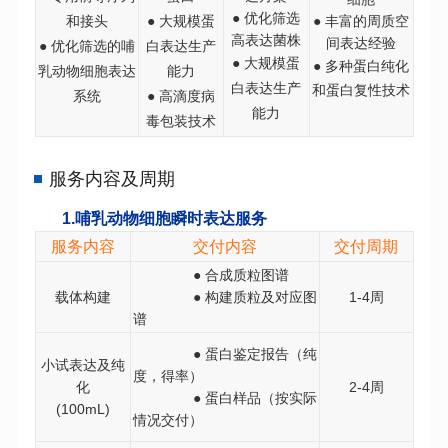
●
优化筛选
和接头
●
大规模蛋
●
丰富的周质空
高表达菌株
间表达经验
●
优化筛选的哺
白表
达生产
●
大规模蛋
●
多种蛋白纯化
乳动物细胞表达
能力
白表达生产
和蛋白复性技术
系统
●
高滴度病
能力
毒包装技术
服务内容及周期
1.哺乳动物细胞瞬时表达服务
服务内容
交付内容
交付周期
● 合成质粒图谱
载体构建
● 构建质粒及对应图
1-4周
谱
● 蛋白鉴定报告（纯
小试表达及纯
度，得率
）
化
2-4周
● 蛋白样品
（
按实际
(100mL)
情况交付
）