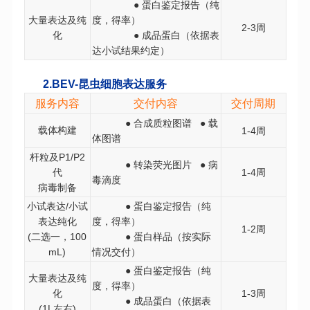
● 蛋白鉴定报告
（
纯
大量表达及纯
度，得率
）
2-3周
化
● 成品蛋白
（
依据表
达小试结果约定
）
2.BEV-昆虫细胞表达服务
服务内容
交付内容
交
付周期
● 合成质粒图谱 ● 载
载体构建
1-4周
体图谱
杆粒及P1/P2
● 转染荧光图片 ● 病
代
1-4周
毒滴度
病毒制备
小试表达/小试
● 蛋白鉴定报告（纯
表达纯化
度，得率
）
1-2周
(二选一，100
● 蛋白样品
（
按实际
mL)
情况交付
）
● 蛋白鉴定报告
（
纯
大量表达及纯
度，得率
）
化
1-3周
● 成品蛋白
（
依据表
(1L左右)