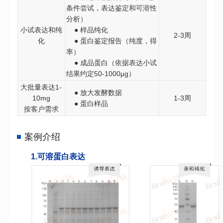
条件尝试，表达鉴定和可溶性
分析
）
小试表达和纯
● 样品纯化
2-3周
化
● 蛋白鉴定报告
（
纯度，得
率
）
● 成品蛋白
（
依据表达小试
结果约定50-1000μg
）
大批量表达1-
● 放大发酵数据
10mg
1-3周
● 蛋白样品
按客户需求
案例介绍
1.可溶蛋白表达