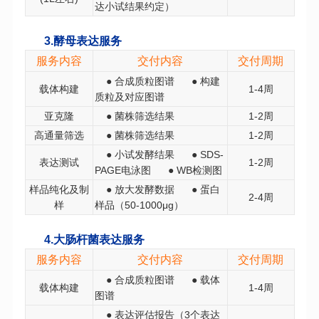
达小试结果约定
）
3.酵母表达服务
服务内容
交付内容
交付周期
● 合成质粒图谱 ● 构建
载体构建
1-4周
质粒及对应图谱
亚克隆
● 菌株筛选结果
1-2周
高通量筛选
● 菌株筛选结果
1-2周
● 小试发酵结果 ● SDS-
表达测试
1-2周
PAGE电泳图 ● WB检测图
样品纯化及制
● 放大发酵数据 ● 蛋白
2-4周
样
样品
（
50-1000μg
）
4.大肠杆菌表达服务
服务内容
交付内容
交付周期
● 合成质粒图谱 ● 载体
载体构建
1-4周
图谱
● 表达评估报告（3个表达