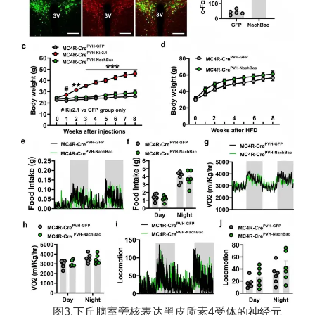
图3.下丘脑室旁核表达黑皮质素4受体的神经元