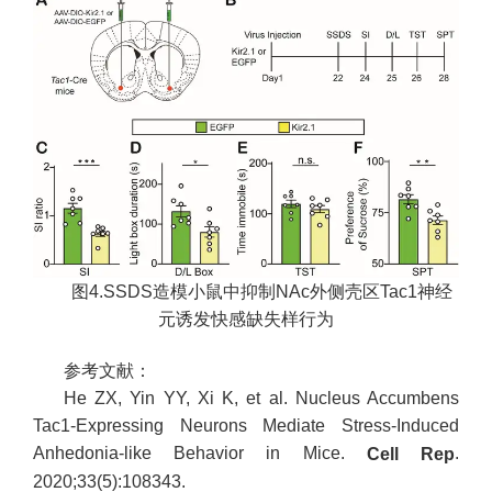
图4.SSDS造模小鼠中抑制NAc外侧壳区Tac1神经
元诱发快感缺失样行为
参考文献：
He ZX, Yin YY, Xi K, et al. Nucleus Accumbens
Tac1-Expressing Neurons Mediate Stress-Induced
Anhedonia-like Behavior in Mice.
.
Cell Rep
2020;33(5):108343.