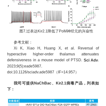
图7.过表达Kir2.1降低了PoM神经元的兴奋性
参考文献：
Xi K, Xiao H, Huang X, et al. Reversal of
hyperactive higher-order thalamus attenuates
defensiveness in a mouse model of PTSD.
.
Sci Adv
2023;9(5):eade5987.
doi:10.1126/sciadv.ade5987（IF=14.957）
我司可提供NaChBac、Kir2.1病毒产品，列表如
下：