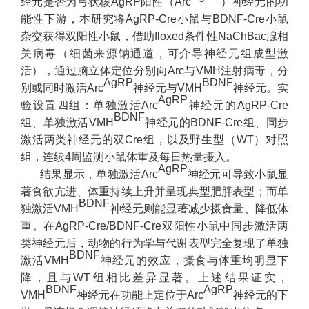
经元是否为弓状核AgRP阳性（Arc
）神经元的功
能性下游，本研究将AgRP-Cre小鼠与BDNF-Cre小鼠
杂交获得双阳性小鼠，借助floxed条件性NaChBac腺相
关病毒（细菌来源钠通道，可介导神经元组成型激
活），通过脑立体定位分别向Arc与VMH注射病毒，分
AgRP
BDNF
别或同时激活Arc
神经元与VMH
神经元。实
AgRP
验设置四组：单独激活Arc
神经元的AgRP-Cre
BDNF
组、单独激活VMH
神经元的BDNF-Cre组、同步
激活两类神经元的双Cre组，以及野生型（WT）对照
组，连续4周监测小鼠体重及每日热量摄入。
AgRP
结果显示，单独激活Arc
神经元可导致小鼠显
著食欲亢进、体重持续上升并呈现典型肥胖表型；而单
BDNF
独激活VMH
神经元则能显著减少摄食量、降低体
重。在AgRP-Cre/BDNF-Cre双阳性小鼠中同步激活两
类神经元后，动物的行为学与代谢表型完全复现了单独
BDNF
激活VMH
神经元的效应，摄食与体重均明显下
降，且与WT组相比差异显著。上述结果证实，
BDNF
AgRP
VMH
神经元在功能上定位于Arc
神经元的下